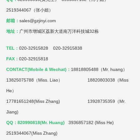
2519344067（张小姐）
邮箱：
sales@gzjinyi.com
地址：
广州市增城区荔新大道南万洋科技城32栋
TEL：
020-32915828 020-32915838
FAX：
020-32915818
CONTACT(Mobile & Wechat)：
18818805488（Mr. huang）
13825075788（Miss. Liao）
18820803038（Miss
He）
17781651248(Miss Zhang) 13928735359（Mr.
Jiang)
QQ：820990818(Mr. Huang)
3936857182 (Miss He)
2519344067(Miss Zhang)