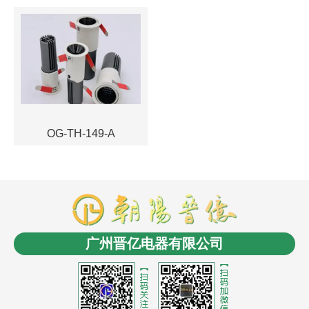
OG-TH-149-A
商盟成员：
云南LED
消防工程安装
商业电子秤
长春
电缆桥架
无人机信号干扰屏蔽反制
沈阳油浸式变压
广州晋亿电器有限公司
器
控制电缆
沈阳风机盘管
LCR数字电桥
贵州led显
示屏
氮化铝陶瓷基板