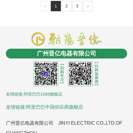
‹
1
2
3
›
商盟成员：
云南LED
消防工程安装
商业电子秤
长春
电缆桥架
无人机信号干扰屏蔽反制
沈阳油浸式变压
广州晋亿电器有限公司
器
控制电缆
沈阳风机盘管
LCR数字电桥
贵州led显
示屏
氮化铝陶瓷基板
友情链接:阿里巴巴1688旗舰店
友情链接:阿里巴巴中国供应商旗舰店
广州晋亿电器有限公司 JINYI ELECTRIC CO.,LTD.OF