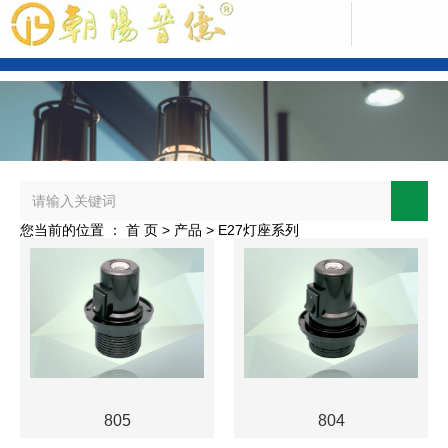
中文版
您当前的位置 ： 首 页
>
产品
>
E27灯座系列
ENGLISH
805
804