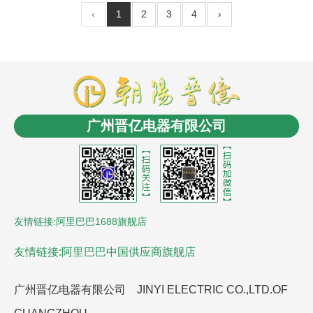
‹
1
2
3
4
›
商盟成员：
云南LED
消防工程安装
商业电子秤
长春
电缆桥架
无人机信号干扰屏蔽反制
沈阳油浸式变压
广州晋亿电器有限公司
器
控制电缆
沈阳风机盘管
LCR数字电桥
贵州led显
示屏
氮化铝陶瓷基板
友情链接:阿里巴巴1688旗舰店
友情链接:阿里巴巴中国供应商旗舰店
广州晋亿电器有限公司 JINYI ELECTRIC CO.,LTD.OF