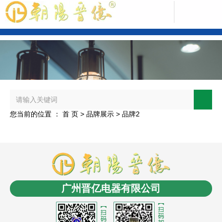
中文版
您当前的位置 ： 首 页
>
品牌展示
>
品牌2
ENGLISH
商盟成员：
云南LED
消防工程安装
商业电子秤
长春
电缆桥架
无人机信号干扰屏蔽反制
沈阳油浸式变压
广州晋亿电器有限公司
器
控制电缆
沈阳风机盘管
LCR数字电桥
贵州led显
示屏
氮化铝陶瓷基板