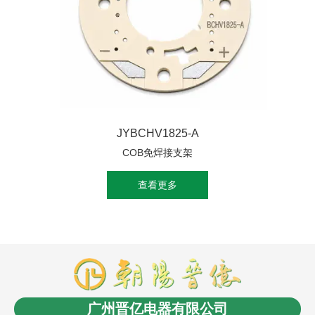
JYBCHV1825-A
COB免焊接支架
查看更多
商盟成员：
云南LED
消防工程安装
商业电子秤
长春
电缆桥架
无人机信号干扰屏蔽反制
沈阳油浸式变压
广州晋亿电器有限公司