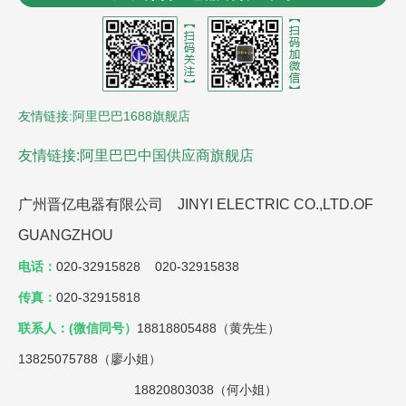
器
控制电缆
沈阳风机盘管
LCR数字电桥
贵州led显
示屏
氮化铝陶瓷基板
友情链接:阿里巴巴1688旗舰店
友情链接:阿里巴巴中国供应商旗舰店
广州晋亿电器有限公司 JINYI ELECTRIC CO.,LTD.OF
GUANGZHOU
电话：
020-32915828 020-32915838
传真：
020-32915818
联系人：(微信同号）
18818805488（黄先生）
13825075788（廖小姐）
18820803038（何小姐）