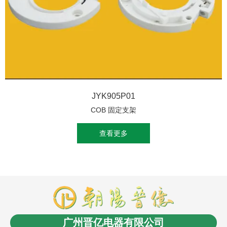
JYK905P01
COB 固定支架
查看更多
商盟成员：
云南LED
消防工程安装
商业电子秤
长春
电缆桥架
无人机信号干扰屏蔽反制
沈阳油浸式变压
广州晋亿电器有限公司