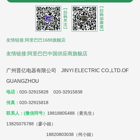
器
控制电缆
沈阳风机盘管
LCR数字电桥
贵州led显
示屏
氮化铝陶瓷基板
友情链接:阿里巴巴1688旗舰店
友情链接:阿里巴巴中国供应商旗舰店
广州晋亿电器有限公司 JINYI ELECTRIC CO.,LTD.OF
GUANGZHOU
电话：
020-32915828 020-32915838
传真：
020-32915818
联系人：(微信同号）
18818805488（黄先生）
13825075788（廖小姐）
18820803038（何小姐）