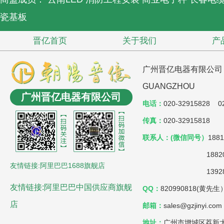
瓷基板
晋亿首页
关于我们
产
广州晋亿电器有限公司 JIN
GUANGZHOU
广州晋亿电器有限公司
电话：
020-32915828 02
传真：
020-32915818
联系人：(微信同号）
188
18820803038
友情链接:阿里巴巴1688旗舰店
139287353
友情链接:阿里巴巴中国供应商旗舰
QQ：
820990818(黄先
店
邮箱：
sales@gzjinyi.com
地址：
广州市增城区荔新大