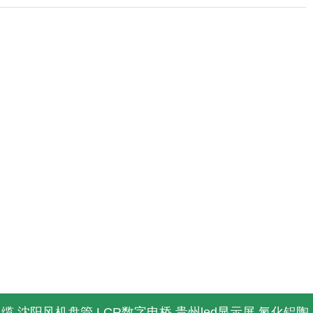
电缆
沈阳风机盘管
LCR数字电桥
贵州led显示屏
氮化铝陶