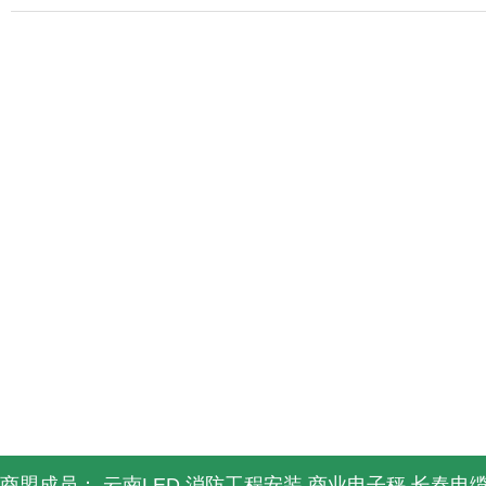
商盟成员：
云南LED
消防工程安装
商业电子秤
长春电