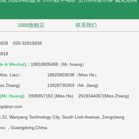
1688旗舰店
联系我们
5828 020-32915838
5818
e & Wechat)：
18818805488（Mr. huang）
iss. Liao）
18820803038（Miss He）
(Miss Zhang) 13928735359（Mr. Jiang)
Mr. Huang)
3936857182 (Miss He) 2519344067(Miss Zhang)
gzjinyi.com
g 32, Wanyang Technology City, South Lixin Avenue, Zengcheng
zhou ，Guangdong,China.