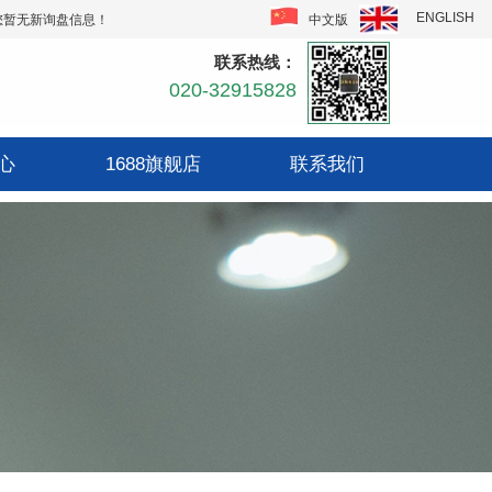
ENGLISH
中文版
您暂无新询盘信息！
联系热线：
020-32915828
心
1688旗舰店
联系我们