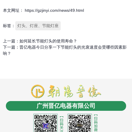
本文网址： https://gzjinyi.com/news/49.html
标签：
灯头、灯座、节能灯座
上一篇：
如何延长节能灯头的使用寿命？
下一篇：
晋亿电器今日分享一下节能灯头的光衰速度会受哪些因素影
响？
商盟成员：
云南LED
消防工程安装
商业电子秤
长春
电缆桥架
无人机信号干扰屏蔽反制
沈阳油浸式变压
广州晋亿电器有限公司
器
控制电缆
沈阳风机盘管
LCR数字电桥
贵州led显
示屏
氮化铝陶瓷基板