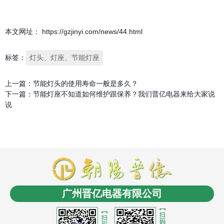
本文网址： https://gzjinyi.com/news/44.html
标签：
灯头、灯座、节能灯座
上一篇：
节能灯头的使用寿命一般是多久？
下一篇：
节能灯座不知道如何维护跟保养？我们晋亿电器来给大家说
说
商盟成员：
云南LED
消防工程安装
商业电子秤
长春
电缆桥架
无人机信号干扰屏蔽反制
沈阳油浸式变压
广州晋亿电器有限公司
器
控制电缆
沈阳风机盘管
LCR数字电桥
贵州led显
示屏
氮化铝陶瓷基板