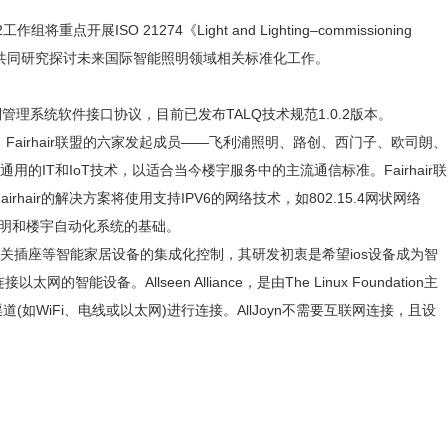
ISO 21274《Light and Lighting–commissioning
等十一个国家共同研究探讨未来国际智能照明领域相关标准化工作。
理系统软件接口协议，目前已发布TALQ技术规范1.0.2版本。
Fairhair联盟的六家发起成员——飞利浦照明、路创、西门子、欧司朗、
T和IoT技术，以适合当今楼宇服务中的主流通信标准。Fairhair联
rhair的解决方案将使用支持IPV6的网络技术，如802.15.4网状网络
作的照明和楼宇自动化系统的基础。
头、开关插座等智能家居设备的集成化控制，其研发初衷是希望ios设备成为智
。Allseen Alliance，是由The Linux Foundation主
WiFi、电线或以太网)进行连接。AllJoyn不需要互联网连接，且设