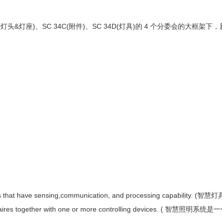
灯头&灯座)、SC 34C(附件)、SC 34D(灯具)的 4 个分委会的大框架下，新
mponents that have sensing,communication, and processing ca
gent luminaires together with one or more controlling de