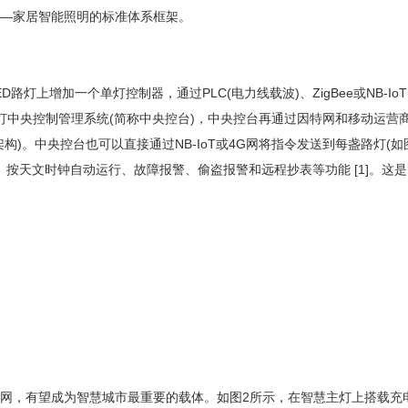
—家居智能照明的标准体系框架。
路灯上增加一个单灯控制器，通过PLC(电力线载波)、ZigBee或NB-
灯中央控制管理系统(简称中央控台)，中央控台再通过因特网和移动运营商网
层架构)。中央控台也可以直接通过NB-IoT或4G网将指令发送到每盏路灯
引、按天文时钟自动运行、故障报警、偷盗报警和远程抄表等功能 [1]。
网，有望成为智慧城市最重要的载体。如图2所示，在智慧主灯上搭载充电