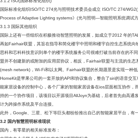
3.1.2 ISO(国际标准化组织)
国际标准化组织ISO/TC 274光与照明技术委员会成立 ISO/TC 274/WG2(第
Process of Adaptive Lighting systems》(光
3.1.3 国际其他组织
国际上还有一些组织在积极推动智慧照明的发展，如成立于2012 年的T
再如Fairhair联盟，其旨在指导和简化楼宇中照明和楼宇自控生态系统
思科和芯科科技意识到单个的楼宇系统服务公司很难打破当前存在的不同的楼
盟并不创建新的或附加的应用层协议，相反，Fairhair联盟与主流的生态系统如
(mesh network)，Wi-Fi和以太网。Fairhair联盟的长期
HomeKit是苹果公司的一套开放的API和协议集合，整合了siri的
能家居设备的控制中心，各个厂家的智能家居设备在ios层面相互协作，而无需这些厂家直
持的一个协作项目，该项目以开源项目AllJoyn为基础，后者首先由高通
计为跨操作系统及平台连接。
此外，Google、三星、松下等巨头都纷纷推出自己的智能家居平台，
3.2 国内智慧照明标准现状
国内，有零星的相关标准发布：