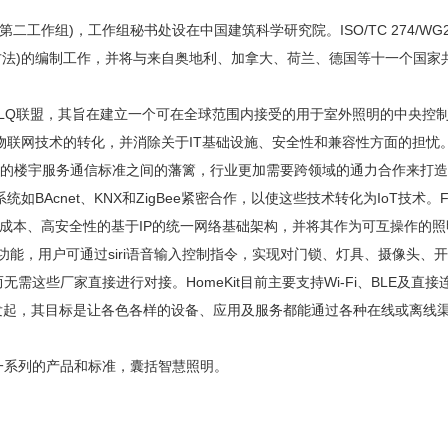
二工作组)，工作组秘书处设在中国建筑科学研究院。ISO/TC 274/WG2工作组将重点开展
与照明—智能照明系统调试方法)的编制工作，并将与来自奥地利、加拿大、荷兰、德国
ALQ联盟，其旨在建立一个可在全球范围内接受的用于室外照明的中央控制管
向物联网技术的转化，并消除关于IT基础设施、安全性和兼容性方面的担忧。
宇服务通信标准之间的藩篱，行业更加需要跨领域的通力合作来打造通用的I
BAcnet、KNX和ZigBee紧密合作，以使这些技术转化为IoT技术。Fai
愿景是实现一种低成本、高安全性的基于IP的统一网络基础架构，并将其作为可互操
语音交互功能，用户可通过siri语音输入控制指令，实现对门锁、灯具、摄像
接进行对接。HomeKit目前主要支持Wi-Fi、BLE及直接连接以太网的智能设备
发起，其目标是让各色各样的设备、应用及服务都能通过各种在线或离线渠道(如
有一系列的产品和标准，囊括智慧照明。