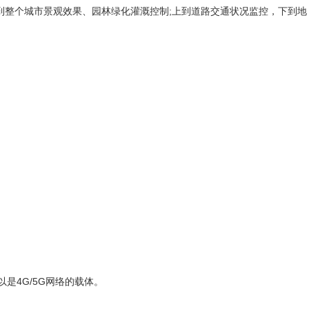
测，大到整个城市景观效果、园林绿化灌溉控制;上到道路交通状况监控，下到地
是4G/5G网络的载体。